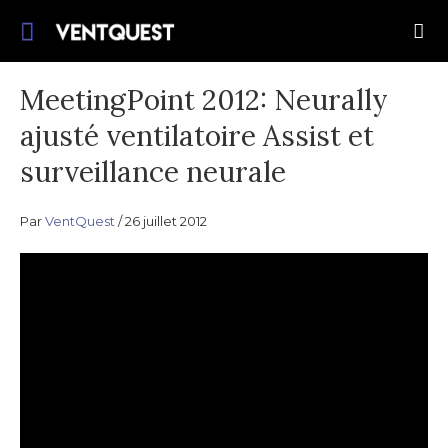
Passer
Rejoignez-nous sur cette quête pour une
au
VentQuest.ca
meilleure prestation de ventilation
contenu
mécanique.
MeetingPoint 2012: Neurally
ajusté ventilatoire Assist et
surveillance neurale
Par
VentQuest
26 juillet 2012