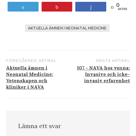
0
Tweet
Stift
Andel
AKTIER
AKTUELLA ÄMNEN I NEONATAL MEDICINE
FÖREGÅENDE ARTIKEL
NÄSTA ARTIKEL
Inlägg
Aktuella ämnen i
107 - NAVA hos vuxna:
Neonatal Medicine:
Invasive och icke-
navigering
Vetenskapen och
invasiv erfarenhet
kliniker i NAVA
Lämna ett svar