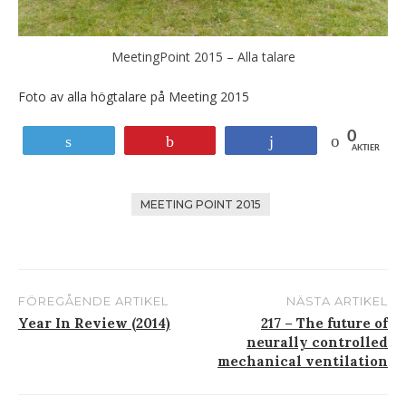
MeetingPoint 2015 – Alla talare
Foto av alla högtalare på Meeting 2015
0
Tweet
Stift
Andel
AKTIER
MEETING POINT 2015
FÖREGÅENDE ARTIKEL
NÄSTA ARTIKEL
Inlägg
Year In Review (2014)
217 – The future of
neurally controlled
navigering
mechanical ventilation