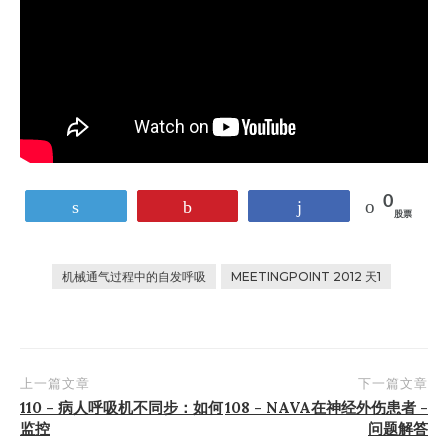
0
鸣叫
销
共享
股票
机械通气过程中的自发呼吸
MEETINGPOINT 2012 天1
上一篇文章
下一篇文章
张
110 - 病人呼吸机不同步：如何
108 - NAVA在神经外伤患者 -
监控
问题解答
贴