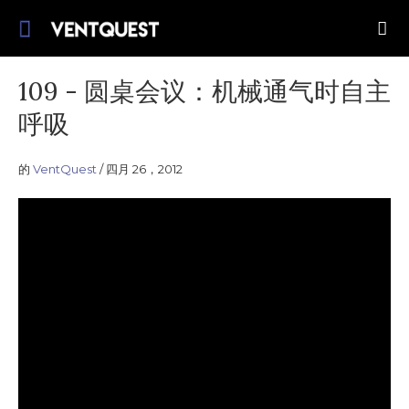
跳
加入我们探索改进机械通气的应用。
转
VentQuest.ca
到
内
109 - 圆桌会议：机械通气时自主
容
呼吸
的
VentQuest
四月 26，2012