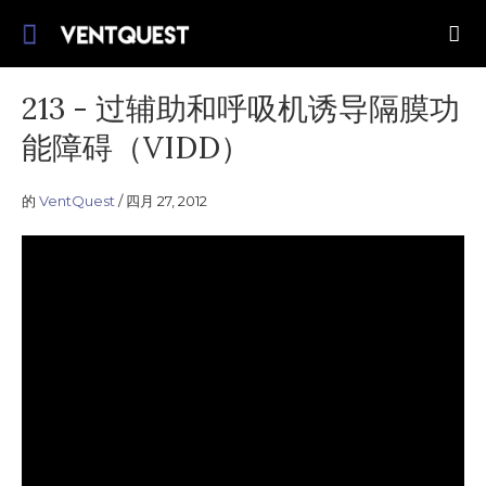
跳
加入我们探索改进机械通气的应用。
转
VentQuest.ca
到
内
213 - 过辅助和呼吸机诱导隔膜功
容
能障碍（VIDD）
的
VentQuest
四月 27, 2012