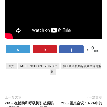
0
鸣叫
销
共享
股票
断奶
MEETINGPOINT 2012 天2
博士西奥多罗斯·瓦西拉科普洛
斯
上一篇文章
下一篇文章
张
213 - 在辅助和呼吸机引起膈肌
212 –圆桌会议：ARF中的