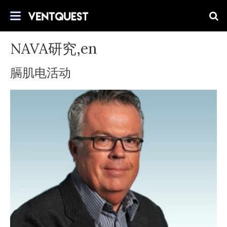
跳
加入我们探索改进机械通气的应用。
转
VentQuest.ca
到
内
NAVA研究,en
容
膈肌电活动