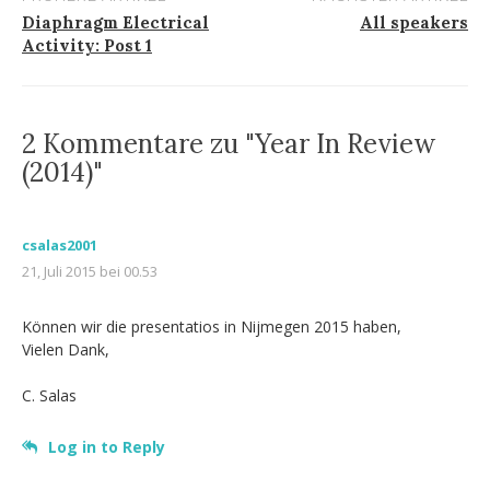
Post-
Diaphragm Electrical
All speakers
Activity: Post 1
navigation
2 Kommentare zu "Year In Review
(2014)"
csalas2001
21, Juli 2015 bei 00.53
Können wir die presentatios in Nijmegen 2015 haben,
Vielen Dank,
C. Salas
Log in to Reply