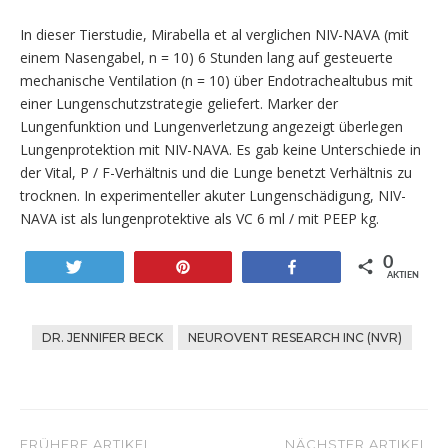
In dieser Tierstudie, Mirabella et al verglichen NIV-NAVA (mit
einem Nasengabel, n = 10) 6 Stunden lang auf gesteuerte
mechanische Ventilation (n = 10) über Endotrachealtubus mit
einer Lungenschutzstrategie geliefert. Marker der
Lungenfunktion und Lungenverletzung angezeigt überlegen
Lungenprotektion mit NIV-NAVA. Es gab keine Unterschiede in
der Vital, P / F-Verhältnis und die Lunge benetzt Verhältnis zu
trocknen. In experimenteller akuter Lungenschädigung, NIV-
NAVA ist als lungenprotektive als VC 6 ml / mit PEEP kg.
0
Twittern
Stift
Teilen
AKTIEN
DR. JENNIFER BECK
NEUROVENT RESEARCH INC (NVR)
FRÜHERE ARTIKEL
NÄCHSTER ARTIKEL