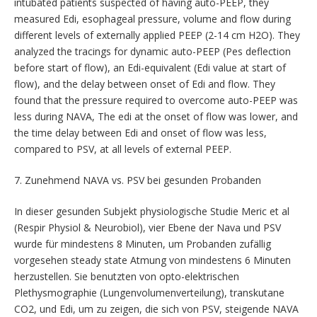
intubated patients suspected of having auto-PEEP, they
measured Edi, esophageal pressure, volume and flow during
different levels of externally applied PEEP (2-14 cm H2O). They
analyzed the tracings for dynamic auto-PEEP (Pes deflection
before start of flow), an Edi-equivalent (Edi value at start of
flow), and the delay between onset of Edi and flow. They
found that the pressure required to overcome auto-PEEP was
less during NAVA, The edi at the onset of flow was lower, and
the time delay between Edi and onset of flow was less,
compared to PSV, at all levels of external PEEP.
7. Zunehmend NAVA vs. PSV bei gesunden Probanden
In dieser gesunden Subjekt physiologische Studie Meric et al
(Respir Physiol & Neurobiol), vier Ebene der Nava und PSV
wurde für mindestens 8 Minuten, um Probanden zufällig
vorgesehen steady state Atmung von mindestens 6 Minuten
herzustellen. Sie benutzten von opto-elektrischen
Plethysmographie (Lungenvolumenverteilung), transkutane
CO2, und Edi, um zu zeigen, die sich von PSV, steigende NAVA