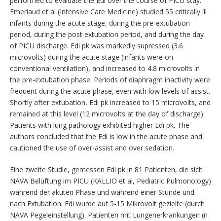
performed to evaluate the Edi over the course of PICU stay.
Emeriaud et al (Intensive Care Medicine) studied 55 critically ill
infants during the acute stage, during the pre-extubation
period, during the post extubation period, and during the day
of PICU discharge. Edi pk was markedly supressed (3.6
microvolts) during the acute stage (infants were on
conventional ventilation), and increased to 4.8 microvolts in
the pre-extubation phase. Periods of diaphragm inactivity were
frequent during the acute phase, even with low levels of assist.
Shortly after extubation, Edi pk increased to 15 microvolts, and
remained at this level (12 microvolts at the day of discharge).
Patients with lung pathology exhibited higher Edi pk. The
authors concluded that the Edi is low in the acute phase and
cautioned the use of over-assist and over sedation.
Eine zweite Studie, gemessen Edi pk in 81 Patienten, die sich
NAVA Belüftung im PICU (KALLIO et al, Pediatric Pulmonology)
während der akuten Phase und während einer Stunde und
nach Extubation. Edi wurde auf 5-15 Mikrovolt gezielte (durch
NAVA Pegeleinstellung). Patienten mit Lungenerkrankungen (n