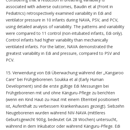
associated with adverse outcomes, Baudin et al (Front in
Pediatrics) retrospectively examined variability in Edi and
ventilator pressure in 10 infants during NAVA, PSV, and PCV,
using detailed analysis of variability. The patterns and variability
were compared to 11 control (non-intubated infants, Edi only).
Control infants had higher variability than mechanically
ventilated infants. For the latter, NAVA demonstrated the
greatest variability in Edi and pressure, compared to PSV and
PCV.
15. Verwendung von Edi Überwachung während der „Kangaroo
Care“ bei Frühgeborenen. Soukka et al (Early Human
Development) sind die erste gültige Edi Messungen bei
Frühgeborenen mit und ohne Känguru-Pflege zu berichten
(wenn ein Kind Haut-zu-Haut mit einem Elternteil positioniert
ist, Aufenthalt zu verbessern Krankenhauses gezeigt). Siebzehn
Neugeborenen wurden während NIV-NAVA (mittleres
Geburtsgewicht 900g, bedeutet GA 28 Wochen) untersucht,
während in dem Inkubator oder während Känguru-Pflege. Edi