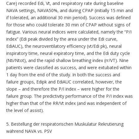
Care) recorded Edi, Vt, and respiratory rate during baseline
NAVA settings, NAVA50%, and during CPAP (initially 15 min and
if tolerated, an additional 30 min period). Success was defined
for those who could tolerate 30 min of CPAP without signs of
fatigue. Various neural indices were calculated, namely the “P/I
index” (Edi peak divided by the area under the Edi curve,
EdiAUC), the neuroventilatory efficiency (vt/Edi pk), neural
inspiratory time, neural expiratory time, and the Edi duty cycle
(Nti/Ntot), and the rapid shallow breathing index (rr/VT). Nine
patients were classified as success, and were extubated within
1 day from the end of the study. In both the success and
failure groups, Edipk and EdiAUC correlated, however, the
slope – and therefore the P/I index – were higher for the
failure group. The predictivity performance of the P/I index was
higher than that of the RR/Vt index (and was independent of
the level of assist).
5. Bestellung der respiratorischen Muskulatur Rekrutierung
während NAVA vs. PSV