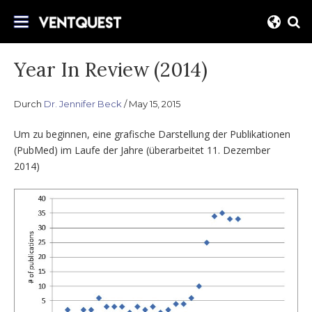
Direkt
Begleiten Sie uns auf diesem Weg für
zum
VentQuest.ca
eine verbesserte Liefer für mechanische
Inhalt
Belüftung.
Year In Review (2014)
Durch
Dr. Jennifer Beck
May 15, 2015
Um zu beginnen, eine grafische Darstellung der Publikationen
(PubMed) im Laufe der Jahre (überarbeitet 11. Dezember
2014)