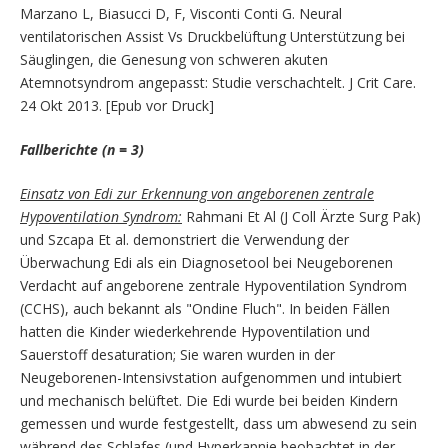
Marzano L, Biasucci D, F, Visconti Conti G. Neural
ventilatorischen Assist Vs Druckbelüftung Unterstützung bei
Säuglingen, die Genesung von schweren akuten
Atemnotsyndrom angepasst: Studie verschachtelt. J Crit Care.
24 Okt 2013. [Epub vor Druck]
Fallberichte (n = 3)
Einsatz von Edi zur Erkennung von angeborenen zentrale
Hypoventilation Syndrom:
Rahmani Et Al (J Coll Ärzte Surg Pak)
und Szcapa Et al. demonstriert die Verwendung der
Überwachung Edi als ein Diagnosetool bei Neugeborenen
Verdacht auf angeborene zentrale Hypoventilation Syndrom
(CCHS), auch bekannt als "Ondine Fluch". In beiden Fällen
hatten die Kinder wiederkehrende Hypoventilation und
Sauerstoff desaturation; Sie waren wurden in der
Neugeborenen-Intensivstation aufgenommen und intubiert
und mechanisch belüftet. Die Edi wurde bei beiden Kindern
gemessen und wurde festgestellt, dass um abwesend zu sein
während des Schlafes (und Hyperkapnie beobachtet in der