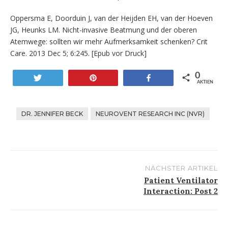
Oppersma E, Doorduin J, van der Heijden EH, van der Hoeven
JG, Heunks LM. Nicht-invasive Beatmung und der oberen
Atemwege: sollten wir mehr Aufmerksamkeit schenken? Crit
Care. 2013 Dec 5; 6:245. [Epub vor Druck]
0
Twittern
Stift
Teilen
AKTIEN
DR. JENNIFER BECK
NEUROVENT RESEARCH INC (NVR)
NÄCHSTER ARTIKEL
Post-
Patient Ventilator
Interaction: Post 2
navigation