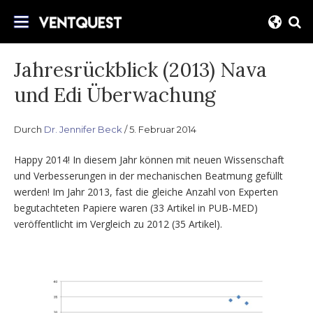
Direkt
Begleiten Sie uns auf diesem Weg für
zum
VentQuest.ca
eine verbesserte Liefer für mechanische
Inhalt
Belüftung.
Jahresrückblick (2013) Nava
und Edi Überwachung
Durch
Dr. Jennifer Beck
5. Februar 2014
Happy 2014! In diesem Jahr können mit neuen Wissenschaft
und Verbesserungen in der mechanischen Beatmung gefüllt
werden! Im Jahr 2013, fast die gleiche Anzahl von Experten
begutachteten Papiere waren (33 Artikel in PUB-MED)
veröffentlicht im Vergleich zu 2012 (35 Artikel).