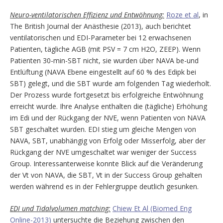
Neuro-ventilatorischen Effizienz und Entwöhnung:
Roze et al
, in
The British Journal der Anästhesie (2013), auch berichtet
ventilatorischen und EDI-Parameter bei 12 erwachsenen
Patienten, tägliche AGB (mit PSV = 7 cm H2O, ZEEP). Wenn
Patienten 30-min-SBT nicht, sie wurden über NAVA be-und
Entlüftung (NAVA Ebene eingestellt auf 60 % des Edipk bei
SBT) gelegt, und die SBT wurde am folgenden Tag wiederholt.
Der Prozess wurde fortgesetzt bis erfolgreiche Entwöhnung
erreicht wurde. Ihre Analyse enthalten die (tägliche) Erhöhung
im Edi und der Rückgang der NVE, wenn Patienten von NAVA
SBT geschaltet wurden. EDI stieg um gleiche Mengen von
NAVA, SBT, unabhängig von Erfolg oder Misserfolg, aber der
Rückgang der NVE umgeschaltet war weniger der Success
Group. Interessanterweise konnte Blick auf die Veränderung
der Vt von NAVA, die SBT, Vt in der Success Group gehalten
werden während es in der Fehlergruppe deutlich gesunken.
EDI und Tidalvolumen matching:
Chiew Et Al (Biomed Eng
Online-2013)
untersuchte die Beziehung zwischen den