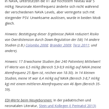
in NAVA, unterstützen die VT auf höchstem Niveau war 5
ml/kg. Neuronale Atemfrequenz änderte sich nicht während
der verschiedenen NAVA Levels, aber verringerte sich mit
steigender PSV. Unwirksame auslösen, wurde in beiden Modi
gleich.
Hinweis: Bestätigung dieser Ergebnisse (NAVA reduziert Risiko
von Overdistension durch Down-Regulation der Edi) 14 andere
Studien (z.B.)
Colombo 2008
;
Brander 2009
;
Terzi 2011
; und
andere).
Hinweis: 17 Erwachsene
Studien (bei 240 Patienten) Mittelwert
VT-Werte von 6,5 ml/kg (Bereich 5,9-9,9 ml/kg) auf NAVA (meine
Atemfrequenz 25 Bpm ist, reichen von 18-30). In 14 kleinen
Studien, meine Vt war 6,4 ml/kg auf NAVA (Bereich 3-8,7 ml/kg
kg) mit einem mittleren Atemfrequenz von 46 Bpm (Bereich 35-
59).
EDI-Werte beim Neugeborenen:
In der pädiatrischen und
neonatalen Literatur,
Stein und Kollegen (J Perinatol 2013)