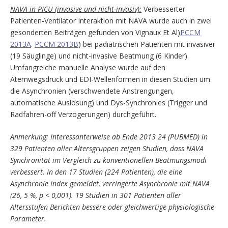
NAVA in PICU (invasive und nicht-invasiv):
Verbesserter
Patienten-Ventilator Interaktion mit NAVA wurde auch in zwei
gesonderten Beiträgen gefunden von Vignaux Et Al)
PCCM
2013A
.
PCCM 2013B
) bei pädiatrischen Patienten mit invasiver
(19 Säuglinge) und nicht-invasive Beatmung (6 Kinder).
Umfangreiche manuelle Analyse wurde auf den
Atemwegsdruck und EDI-Wellenformen in diesen Studien um
die Asynchronien (verschwendete Anstrengungen,
automatische Auslösung) und Dys-Synchronies (Trigger und
Radfahren-off Verzögerungen) durchgeführt.
Anmerkung: Interessanterweise ab Ende 2013 24 (PUBMED) in
329 Patienten aller Altersgruppen zeigen Studien, dass NAVA
Synchronität im Vergleich zu konventionellen Beatmungsmodi
verbessert. In den 17 Studien (224 Patienten), die eine
Asynchronie Index gemeldet, verringerte Asynchronie mit NAVA
(26, 5 %, p < 0,001). 19 Studien in 301 Patienten aller
Altersstufen Berichten bessere oder gleichwertige physiologische
Parameter.