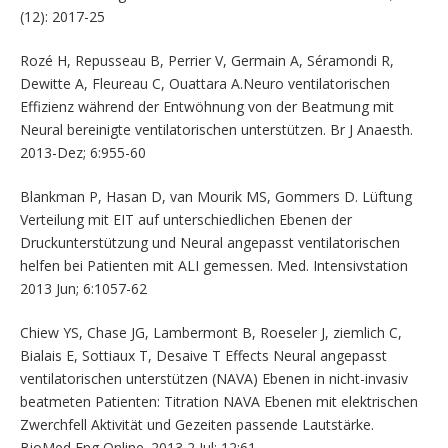
(12): 2017-25
Rozé H, Repusseau B, Perrier V, Germain A, Séramondi R,
Dewitte A, Fleureau C, Ouattara A.Neuro ventilatorischen
Effizienz während der Entwöhnung von der Beatmung mit
Neural bereinigte ventilatorischen unterstützen. Br J Anaesth.
2013-Dez; 6:955-60
Blankman P, Hasan D, van Mourik MS, Gommers D. Lüftung
Verteilung mit EIT auf unterschiedlichen Ebenen der
Druckunterstützung und Neural angepasst ventilatorischen
helfen bei Patienten mit ALI gemessen. Med. Intensivstation
2013 Jun; 6:1057-62
Chiew YS, Chase JG, Lambermont B, Roeseler J, ziemlich C,
Bialais E, Sottiaux T, Desaive T Effects Neural angepasst
ventilatorischen unterstützen (NAVA) Ebenen in nicht-invasiv
beatmeten Patienten: Titration NAVA Ebenen mit elektrischen
Zwerchfell Aktivität und Gezeiten passende Lautstärke.
BioMed Eng Online. 2013 2 Jul; 12:61.