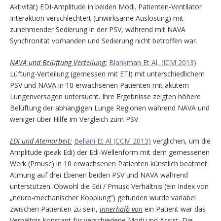
Aktivität) EDI-Amplitude in beiden Modi. Patienten-Ventilator
Interaktion verschlechtert (unwirksame Auslösung) mit
zunehmender Sedierung in der PSV, während mit NAVA
Synchronität vorhanden und Sedierung nicht betroffen war.
NAVA und Belüftung Verteilung:
Blankman Et Al, (ICM 2013)
Lüftung-Verteilung (gemessen mit ETI) mit unterschiedlichem
PSV und NAVA in 10 erwachsenen Patienten mit akutem
Lungenversagen untersucht. Ihre Ergebnisse zeigten höhere
Belüftung der abhängigen Lunge Regionen während NAVA und
weniger über Hilfe im Vergleich zum PSV.
EDI und Atemarbeit:
Bellani Et Al (CCM 2013)
verglichen, um die
Amplitude (peak Edi) der Edi-Wellenform mit dem gemessenen
Werk (Pmusc) in 10 erwachsenen Patienten künstlich beatmet
Atmung auf drei Ebenen beiden PSV und NAVA während
unterstützen. Obwohl die Edi / Pmusc Verhältnis (ein Index von
„neuro-mechanischer Kopplung“) gefunden wurde variabel
zwischen Patienten zu sein,
innerhalb von
ein Patient war das
Verhältnis konstant für verschiedene Modi und Assist. Die