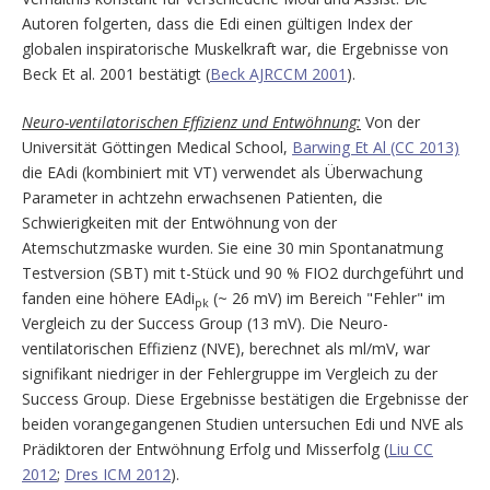
Autoren folgerten, dass die Edi einen gültigen Index der
globalen inspiratorische Muskelkraft war, die Ergebnisse von
Beck Et al. 2001 bestätigt (
Beck AJRCCM 2001
).
Neuro-ventilatorischen Effizienz und Entwöhnung:
Von der
Universität Göttingen Medical School,
Barwing Et Al (CC 2013)
die EAdi (kombiniert mit VT) verwendet als Überwachung
Parameter in achtzehn erwachsenen Patienten, die
Schwierigkeiten mit der Entwöhnung von der
Atemschutzmaske wurden. Sie eine 30 min Spontanatmung
Testversion (SBT) mit t-Stück und 90 % FIO2 durchgeführt und
fanden eine höhere EAdi
(~ 26 mV) im Bereich "Fehler" im
pk
Vergleich zu der Success Group (13 mV). Die Neuro-
ventilatorischen Effizienz (NVE), berechnet als ml/mV, war
signifikant niedriger in der Fehlergruppe im Vergleich zu der
Success Group. Diese Ergebnisse bestätigen die Ergebnisse der
beiden vorangegangenen Studien untersuchen Edi und NVE als
Prädiktoren der Entwöhnung Erfolg und Misserfolg (
Liu CC
2012
;
Dres ICM 2012
).