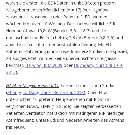
waren die ersten, die EDI-Daten in unbelüfteten preterm
Neugeborenen veröffentlichen (n = 17) (nur Highflow
Nasenbrille, Nasenbrille oder Raumluft). EDI wurden
wöchentlich bis zu 10 Wochen. Der durchschnittliche Edi-
Höhepunkt war 10,8 uV (Bereich 3,8 – 18,7) und die
durchschnittliche Edi min betrug 2,8 uV (Bereich 0,8-7,6) und
änderte sich nicht mit der postnatalen Reifung. Mit EDI-
Katheter Platzierung (ähnlich wie 6 andere Studien, die speziell,
zB ausgewertet. wurden keine unerwünschten Ereignisse
berichtet.
Barwing, ICM 2009
oder
Duyndam, Nurs Crit Care
2013
).
NAVA in Neugeborenen RDS:
In einer chinesischen Studie
(
Zhongguo Dang Dai Er Ke Za Zhi. 2013
), Chen Et al.
untersuchten 10 preterm Neugeborenen mit RDS und
verglichen NAVA, SIMV (1 Stunde). Sie zeigten verbesserten
Patienten-Ventilator Interaktion mit niedrigeren PIP niedriger
Atemfrequenz, untere Edi und niederen Arbeiten des Atmens
mit NAVA.