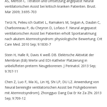
AS, Merton C. Titration und Umsetzung angepasst Neural
ventilatorischen Assist bei kritisch kranken Patienten. Brust.
Mär 2009; 3:695-703
Terzi N, Pelieu ich Guittet L, Ramakers M, Seguin A, Daubin C,
Charbonneau P, du Cheyron D, Lofaso F. Neural angepasst
ventilatorischen Assist bei Patienten erholt Spontanatmung
nach akutem Atemnotsyndrom: physiologische Bewertung. Crit
Care Med. 2010 Sep; 9:1830-7
Stein H, Halle R, Davis K weiß DB. Elektrische Aktivität der
Membran (Edi) Werte und EDI-Katheter Platzierung in
unbelüfteten preterm Neugeborenen. J Perinatol. 2013 Sep;
9:707-11
Chen Z, Luo F, Ma XL, Lin HJ, Shi LP, DU LZ. Anwendung von
Neural bereinigte ventilatorischen Assist bei Frühgeborenen
mit Atemnotsyndrom]. Zhongguo Dang Dai Er Ke Za Zhi. 2013
Sep; 9:709-12