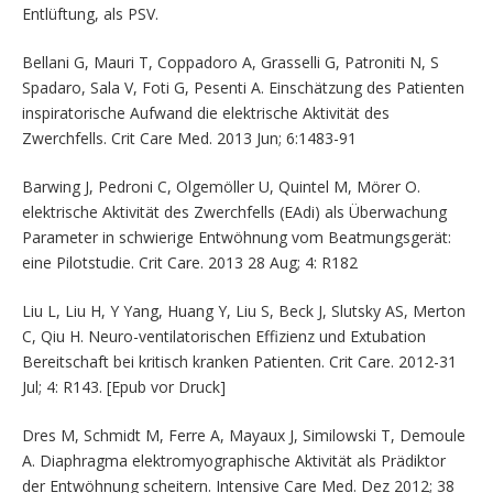
Entlüftung, als PSV.
Bellani G, Mauri T, Coppadoro A, Grasselli G, Patroniti N, S
Spadaro, Sala V, Foti G, Pesenti A. Einschätzung des Patienten
inspiratorische Aufwand die elektrische Aktivität des
Zwerchfells. Crit Care Med. 2013 Jun; 6:1483-91
Barwing J, Pedroni C, Olgemöller U, Quintel M, Mörer O.
elektrische Aktivität des Zwerchfells (EAdi) als Überwachung
Parameter in schwierige Entwöhnung vom Beatmungsgerät:
eine Pilotstudie. Crit Care. 2013 28 Aug; 4: R182
Liu L, Liu H, Y Yang, Huang Y, Liu S, Beck J, Slutsky AS, Merton
C, Qiu H. Neuro-ventilatorischen Effizienz und Extubation
Bereitschaft bei kritisch kranken Patienten. Crit Care. 2012-31
Jul; 4: R143. [Epub vor Druck]
Dres M, Schmidt M, Ferre A, Mayaux J, Similowski T, Demoule
A. Diaphragma elektromyographische Aktivität als Prädiktor
der Entwöhnung scheitern. Intensive Care Med. Dez 2012; 38