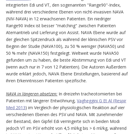
integrierten Edi und VT, den sogenannten "Range90"-Index,
während drei verschiedene Ebenen von nicht-invasiven NAVA
(NIV-NAVA) in 12 erwachsenen Patienten. Ein niedriger
Range90 Index ist besser "matching" zwischen Patienten
Atemantrieb und Lieferung von Assist. NAVA Ebene wurde auf
der gleichen Spitzendruck als während der klinischen PSV vor
Beginn der Studie (NAVA100), zu 50 % weniger (NAVA50) und
50 % mehr (NAVA150) festgelegt. Weltweit wurde NAVA50
gefunden um zu haben, die beste Abstimmung von Edi und VT
(wenn auch nur in 7 von 12 Patienten). Die Autoren Außerdem
wurde erklärt jedoch, NAVA Ebene Einstellungen, basierend auf
ihren Erkenntnissen Patienten spezifische.
NAVA in längeren absetzen:
In dreizehn tracheotomierten bei
Patienten mit längerer Entwöhnung,
Vagheggini G Et Al (Respir
Med 2013
) im Vergleich der physiologischen Reaktion auf vier
verschiedenen Ebenen des PSV und NAVA. Mit zunehmender
der Beistand, den Gipfel Edi verringerte sich in beiden Modi
jedoch VT im PSV erhöht von 4,5 ml/kg bis > 6 ml/kg, während