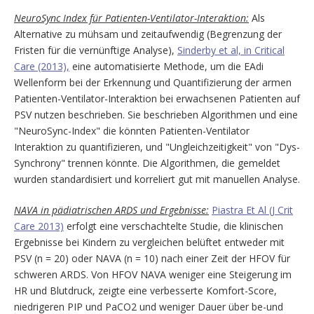
NeuroSync Index für Patienten-Ventilator-Interaktion:
Als
Alternative zu mühsam und zeitaufwendig (Begrenzung der
Fristen für die vernünftige Analyse),
Sinderby et al, in Critical
Care (2013),
eine automatisierte Methode, um die EAdi
Wellenform bei der Erkennung und Quantifizierung der armen
Patienten-Ventilator-Interaktion bei erwachsenen Patienten auf
PSV nutzen beschrieben. Sie beschrieben Algorithmen und eine
"NeuroSync-Index" die könnten Patienten-Ventilator
Interaktion zu quantifizieren, und "Ungleichzeitigkeit" von "Dys-
Synchrony" trennen könnte. Die Algorithmen, die gemeldet
wurden standardisiert und korreliert gut mit manuellen Analyse.
NAVA in pädiatrischen ARDS und Ergebnisse:
Piastra Et Al (J Crit
Care 2013)
erfolgt eine verschachtelte Studie, die klinischen
Ergebnisse bei Kindern zu vergleichen belüftet entweder mit
PSV (n = 20) oder NAVA (n = 10) nach einer Zeit der HFOV für
schweren ARDS. Von HFOV NAVA weniger eine Steigerung im
HR und Blutdruck, zeigte eine verbesserte Komfort-Score,
niedrigeren PIP und PaCO2 und weniger Dauer über be-und