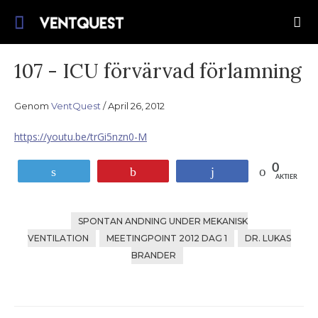
Gå
Följ med oss ​​på denna strävan efter
till
VentQuest.ca
förbättrad leverans för mekanisk
innehåll
ventilation.
107 - ICU förvärvad förlamning
Genom
VentQuest
April 26, 2012
https://youtu.be/trGi5nzn0-M
0
Tweet
Stift
Andel
AKTIER
SPONTAN ANDNING UNDER MEKANISK
VENTILATION
MEETINGPOINT 2012 DAG 1
DR. LUKAS
BRANDER