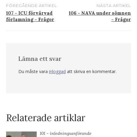
FÖREGÅENDE ARTIKEL
NÄSTA ARTIKEL
Inlägg
107 - ICU förvärvad
106 - NAVA under sömnen
förlamning - Frågor
- Frågor
navigering
Lämna ett svar
Du måste vara
inloggad
att skriva en kommentar.
Relaterade artiklar
101 - inledningsanförande