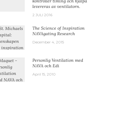
kontroller timing och hjälpa
levereras av ventilatorn.
2 JULI 2016
The Science of Inspiration
NAVAgating Research
December 4, 2015
Personlig Ventilation med
NAVA och Edi
April 15, 2010