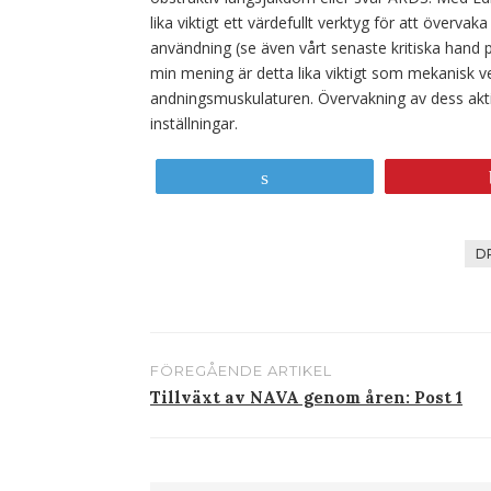
lika viktigt ett värdefullt verktyg för att övervaka
användning (se även vårt senaste kritiska hand p
min mening är detta lika viktigt som mekanisk v
andningsmuskulaturen. Övervakning av dess aktiv
inställningar.
Tweet
D
FÖREGÅENDE ARTIKEL
Inlägg
Tillväxt av NAVA genom åren: Post 1
navigering