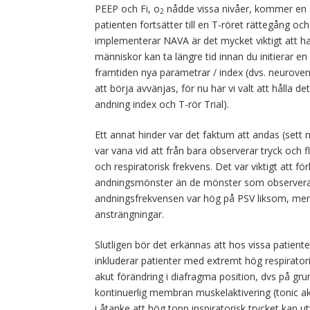
PEEP och Fi, o
nådde vissa nivåer, kommer en sn
2
patienten fortsätter till en T-röret rättegång o
implementerar NAVA är det mycket viktigt att h
människor kan ta längre tid innan du initierar e
framtiden nya parametrar / index (dvs. neuroventil
att börja avvänjas, för nu har vi valt att hålla de
andning index och T-rör Trial).
Ett annat hinder var det faktum att andas (sett 
var vana vid att från bara observerar tryck och 
och respiratorisk frekvens. Det var viktigt att fö
andningsmönster än de mönster som observerat
andningsfrekvensen var hög på PSV liksom, men 
ansträngningar.
Slutligen bör det erkännas att hos vissa patient
inkluderar patienter med extremt hög respiratori
akut förändring i diafragma position, dvs på gr
kontinuerlig membran muskelaktivering (tonic akti
i åtanke att hög topp inspiratorisk trycket kan 