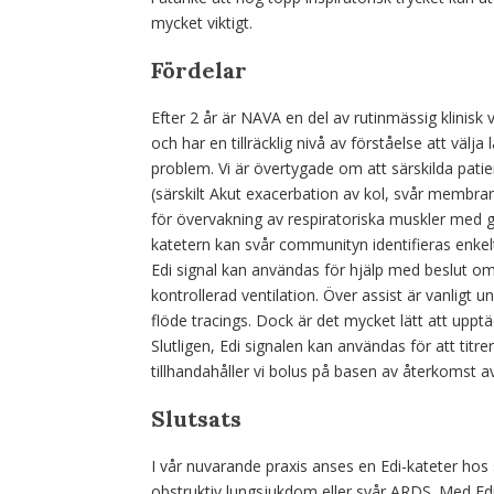
mycket viktigt.
Fördelar
Efter 2 år är NAVA en del av rutinmässig klinisk v
och har en tillräcklig nivå av förståelse att välja
problem. Vi är övertygade om att särskilda patie
(särskilt Akut exacerbation av kol, svår membran 
för övervakning av respiratoriska muskler med g
katetern kan svår communityn identifieras enke
Edi signal kan användas för hjälp med beslut om at
kontrollerad ventilation. Över assist är vanligt 
flöde tracings. Dock är det mycket lätt att uppt
Slutligen, Edi signalen kan användas för att titr
tillhandahåller vi bolus på basen av återkomst av
Slutsats
I vår nuvarande praxis anses en Edi-kateter hos 
obstruktiv lungsjukdom eller svår ARDS. Med Edi