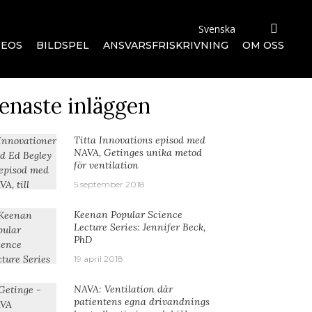
DEOS
BILDSPEL
ANSVARSFRISKRIVNING
OM OSS
enaste inläggen
Titta Innovations episod med
NAVA, Getinges unika metod
för ventilation
5 september 2018
Keenan Popular Science
Lecture Series: Jennifer Beck,
PhD
19 april 2018
NAVA: Ventilation där
patientens egna drivandnings