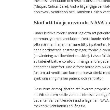
mekanisk ventilation och respiratoriska muskelfu
(Maquet Critical Care). Andra tillgängliga ventila
noninvasiv ventilation och Hamilton Galileo venti
Skäl att börja använda NAVA i 
Under kliniska ronder märkt jag ofta att patiente
communityn med ventilatorn. Detta kunde härled
ofta när man har en närmare titt på patienten.
hade bortkastade ansträngningar, fördröjd cykling
(användning av tillbehöret muskler). I vissa fall 
av kriteriet bättre komfort. I många andra patie
patientens komfort. När vi först hörde om NAVA v
faktum att ventilatorn kommunicerar direkt med 
synkronisering mellan patient och ventilator.
Dessutom är möjligheten att leverera proportione
att Edi katetern skulle vara ett idealiskt verktyg
patienter var ventilerade i andra lägen än NAVA. V
mekanisk ventilation i en lång tid.