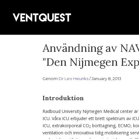
Gå
till
Följ med oss ​​på denna strävan ef
innehåll
VentQuest.
Användning av NAVA
"Den Nijmegen Exp
Genom
Dr Leo Heunks
January 8, 2013
Introduktion
Radboud University Nijmegen Medical center är
ICU. Våra ICU erbjuder ett brett spektrum av ICU
ICU, extrakorporeal CO
borttagning, ECMO, kom
2
ventilation och innovativa tidig mobilisering ser