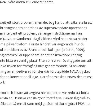
A i våra andra ICU enheter samt.
it ett stort problem, men det tog lite tid att säkerställa att
t. Utbildningar som anordnas av superanvändare upprepades
en inte varit ett problem, så länge instruktionerna från
aste NAVA-användarna i daglig klinisk vård hade vissa hinder
rna på ventilatorn. Första hindret var avgörande hur du
ollet publiceras av Brander och kollegor (bröstet, 2009).
ng protokoll är uppenbart, är det tidskrävande i daglig
inte hitta en verklig platå. Eftersom vi var övertygade om att
e öka risken för framgångsrikt genomförande, vi använde
isning av en dedikerad fönster där förutspådde NAVA trycket
der en konventionell läge. Därefter minskas NAVA den minst
ort.
rskor och läkare att avgöra när patienten var redo att börja
la en ' kliniska känsla ”(och förståelse!) vilken låg nivå av
ålla det så enkelt som möjligt. Som vi skulle göra i PSV, när