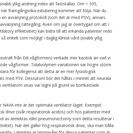
abb ytlig andning index att fastställas. Om < 105,
ch när framgångsrika extubering kommer att följa. När du
a en avvänjning protokoll (som det är med PSV), annars
n avvänjning rättegång. Även om jag är övertygad om att i
atory effektivitet) kan bidra till att erkända patienter redo
t så enkelt som möjligt i daglig klinisk vård (snabb ytlig
neutralt från Edi vågformen) verkade mer kaotisk än vad vi
flöde vågformer. Tidalvolymen variationen var högre större
rklara för kollegerna att detta är en mer fysiologisk
s med PSV. Dessutom bör det hållas i minnet att neurala
ventilatorn visas var lägre på grund av bortkastade
er NAVA inte är det optimala ventilator-läget. Exempel
sk drive (svår respiratorisk acidos) och hos patienter med
und av atelektas eller pneumonectomy som detta resulterar i
vitet). När det gäller hög respiratorisk drive, ska man hålla
utveckla. Lämpliga är larmnivåer för dessa patienter som är