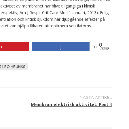
 aktivitet av membranet har blivit tillgängliga i klinisk
erspektiv, Am J Respir Crit Care Med 1 januari, 2013). Enligt
entilation och kritisk sjukdom har djupgående effekter på
itet kan hjälpa läkaren att optimera ventilatorns
0
Stift
Andel
AKTIER
R LEO HEUNKS
NÄSTA ARTIKEL
Membran elektrisk aktivitet: Post 4