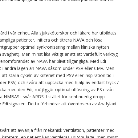
ård i vår enhet. Alla sjuksköterskor och läkare har utbildats
 lämpliga patienter, initiera och titrera NAVA och lösa
ntgrupper optimal synkronisering mellan kliniska nyttan
svaghet). Men minst lika viktigt är att ett värdefullt verktyg
enomförandet av NAVA har blivit tillgängliga. Med Edi
lt i andra lägen än NAVA såsom under PSV eller CMV. Men
t ställa cykeln av kriteriet med PSV eller inspiration tid i
under PSV, och svåra att upptäcka med hjälp av endast tryck /
äcka med den Edi, möjliggör optimal utlösning av PS nivån.
era NMBAS i svår ARDS. I stället för kontinuerlig dropp
 Edi signalen. Detta förhindrar att överdosera av Anafylaxi.
svårt att avvänja från mekanisk ventilation, patienter med
 katetern, en patient kan ventileras i NAVA-läge, men minst