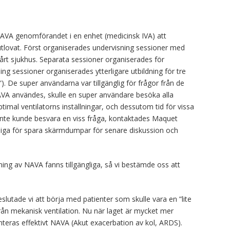
 NAVA genomförandet i en enhet (medicinsk IVA) att
utlovat. Först organiserades undervisning sessioner med
vårt sjukhus. Separata sessioner organiserades för
ing sessioner organiserades ytterligare utbildning för tre
). De super användarna var tillgänglig för frågor från de
AVA användes, skulle en super användare besöka alla
imal ventilatorns inställningar, och dessutom tid för vissa
inte kunde besvara en viss fråga, kontaktades Maquet
ngliga för spara skärmdumpar för senare diskussion och
ning av NAVA fanns tillgängliga, så vi bestämde oss att
slutade vi att börja med patienter som skulle vara en ”lite
från mekanisk ventilation. Nu när laget är mycket mer
teras effektivt NAVA (Akut exacerbation av kol, ARDS).