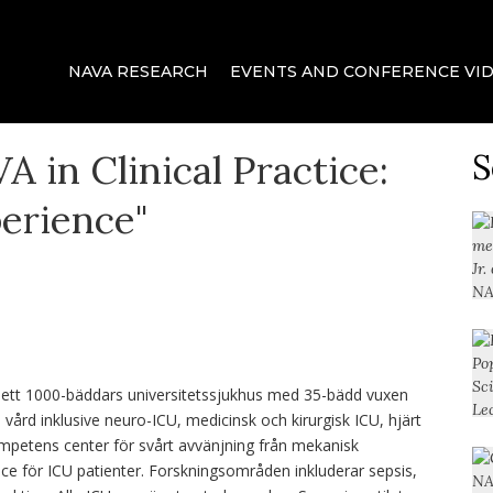
ter förbättrad leverans för mekanisk ventilation.
ca
NAVA RESEARCH
EVENTS AND CONFERENCE VI
 in Clinical Practice:
S
erience"
 ett 1000-bäddars universitetssjukhus med 35-bädd vuxen
 vård inklusive neuro-ICU, medicinsk och kirurgisk ICU, hjärt
petens center för svårt avvänjning från mekanisk
vice för ICU patienter. Forskningsområden inkluderar sepsis,