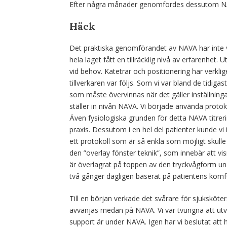
Efter några månader genomfördes dessutom NAV
Häck
Det praktiska genomförandet av NAVA har inte var
hela laget fått en tillräcklig nivå av erfarenhe
vid behov. Katetrar och positionering har verklig
tillverkaren var följs. Som vi var bland de tidig
som måste övervinnas när det gäller inställninga
ställer in nivån NAVA. Vi började använda protok
Även fysiologiska grunden för detta NAVA titreri
praxis. Dessutom i en hel del patienter kunde vi 
ett protokoll som är så enkla som möjligt skull
den ”overlay fönster teknik”, som innebär att v
är överlagrat på toppen av den tryckvågform un
två gånger dagligen baserat på patientens komf
Till en början verkade det svårare för sjuksköte
avvänjas medan på NAVA. Vi var tvungna att utveck
support är under NAVA. Igen har vi beslutat att h