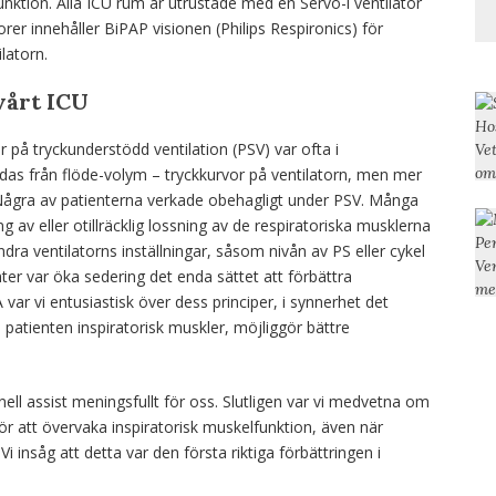
nktion. Alla ICU rum är utrustade med en Servo-i ventilator
torer innehåller BiPAP visionen (Philips Respironics) för
latorn.
vårt ICU
r på tryckunderstödd ventilation (PSV) var ofta i
as från flöde-volym – tryckkurvor på ventilatorn, men mer
 Några av patienterna verkade obehagligt under PSV. Många
 av eller otillräcklig lossning av de respiratoriska musklerna
ändra ventilatorns inställningar, såsom nivån av PS eller cykel
nter var öka sedering det enda sättet att förbättra
ar vi entusiastisk över dess principer, i synnerhet det
patienten inspiratorisk muskler, möjliggör bättre
ll assist meningsfullt för oss. Slutligen var vi medvetna om
 för att övervaka inspiratorisk muskelfunktion, även när
i insåg att detta var den första riktiga förbättringen i