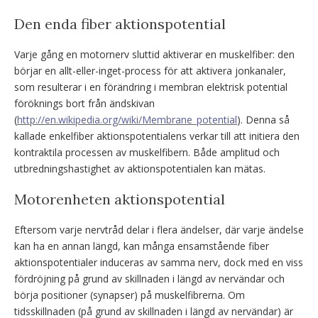
Den enda fiber aktionspotential
Varje gång en motornerv sluttid aktiverar en muskelfiber: den
börjar en allt-eller-inget-process för att aktivera jonkanaler,
som resulterar i en förändring i membran elektrisk potential
föröknings bort från ändskivan
(
http://en.wikipedia.org/wiki/Membrane_potential
). Denna så
kallade enkelfiber aktionspotentialens verkar till att initiera den
kontraktila processen av muskelfibern. Både amplitud och
utbredningshastighet av aktionspotentialen kan mätas.
Motorenheten aktionspotential
Eftersom varje nervtråd delar i flera ändelser, där varje ändelse
kan ha en annan längd, kan många ensamstående fiber
aktionspotentialer induceras av samma nerv, dock med en viss
fördröjning på grund av skillnaden i längd av nervändar och
börja positioner (synapser) på muskelfibrerna. Om
tidsskillnaden (på grund av skillnaden i längd av nervändar) är