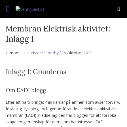
Gå
Följ med oss ​​på denna strävan efter
till
VentQuest.ca
förbättrad leverans för mekanisk ventilation.
innehåll
Membran Elektrisk aktivitet:
Inlägg 1
Genom
Dr. Christer Sinderby
26 Oktober 2012
Inlägg 1: Grunderna
Om EADI blogg
Efter att ha tillbringat min karriär på ämnen som avser förvärv,
förädling, fysiologi, och genomförande av elektrisk aktivitet i
membran (EADI) inledde jag den här bloggen för att försöka
skapa en gemenskap för dem som har intresse i EADI.