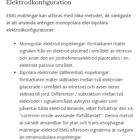
Elektrodkonfiguration
EMG-mätningar kan utföras med olika metoder, de vanligaste
är att använda antingen monopolära eller bipolära
elektrodkonfigurationer:
Monopolär elektrod inspelningar: förstärkaren mäter
signalen från en elektrod placerad i området av intresse
och avser den en jordreferenselektrod placerades i en
elektriskt passiva området.
Bipolära elektroder (differential) inspelningar:
förstärkaren mäter skillnaden mellan två elektroder
(placerade i området av intresse) och avser deras
skillnad till jord. Differentier / subtraktion mellan två
elektroder i signalområdet avbryter signaler som
påverkar båda elektrod liknande, vilket förbättrar den s.k.
"common-mode-avvisande-förhållandet". Denna metod
är särskilt användbar för ytan och trans-esophageal
mätningar elektrod EMG eftersom signalerna är svagare
än intramuskulära inspelningar.