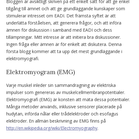
Bloggen är avsiktligt skriven på ett enkelt sätt för att ge enkel
tillgång till ämnet och att ge grundläggande kunskaper som
stimulerar intresset om EADI. Det främsta syftet är att
underlätta förståelsen, att generera frågor, och att införa
ämnen för diskussion i samband med EADI och dess
tillämpningar. Mitt intresse är att initiera bra diskussioner.
Ingen fråga eller ämnen är för enkelt att diskutera. Denna
första blogg kommer att ta upp det mest grundläggande i
elektromyografi.
Elektromyogram (EMG)
Varje muskel inleder sin sammandragning av elektriska
impulser som genereras av muskelcellmembranpotentialer.
Elektromyografi (EMG) är konsten att mäta dessa potentialer.
Många metoder används, inklusive sensorer placerade på
hudytan, införda nålar eller trådelektroder och esofagus
elektroder. En allmän beskrivning av EMG finns på
http://en.wikipedia.org/wiki/Electromyography
.